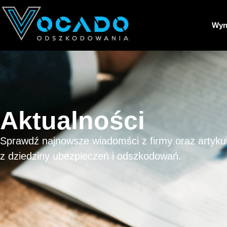
Wyn
Aktualności
Sprawdź najnowsze wiadomści z firmy oraz artyku
z dziedziny ubezpieczeń i odszkodowań.